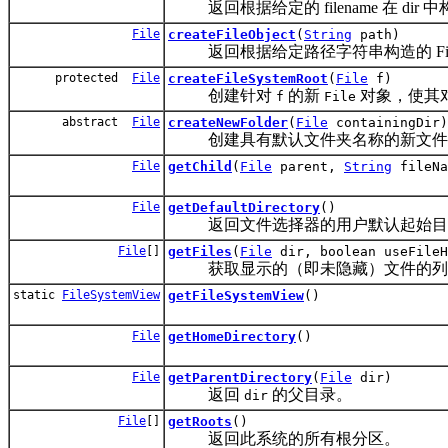
返回根据给定的 filename 在 dir 中构
File
createFileObject
(
String
path)
返回根据给定路径字符串构造的 Fil
protected
File
createFileSystemRoot
(
File
f)
创建针对
的新
对象，使其
f
File
abstract
File
createNewFolder
(
File
containingDir)
创建具有默认文件夹名称的新文件
File
getChild
(
File
parent,
String
fileNa
File
getDefaultDirectory
()
返回文件选择器的用户默认起始目
File
[]
getFiles
(
File
dir, boolean useFileH
获取显示的（即未隐藏）文件的列
static
FileSystemView
getFileSystemView
()
File
getHomeDirectory
()
File
getParentDirectory
(
File
dir)
返回
的父目录。
dir
File
[]
getRoots
()
返回此系统的所有根分区。