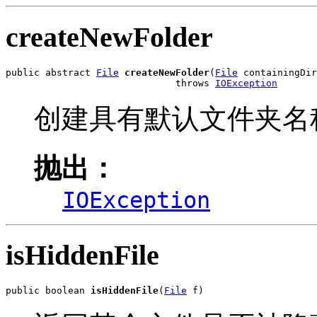
createNewFolder
public abstract 
File
createNewFolder
(
File
 containingDir
                              throws 
IOException
创建具有默认文件夹名
抛出：
IOException
isHiddenFile
public boolean 
isHiddenFile
(
File
 f)