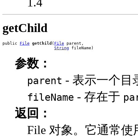
1.4
getChild
public 
File
getChild
(
File
 parent,

String
 fileName)
参数：
- 表示一个
parent
- 存在于
fileName
pa
返回：
File 对象。它通常