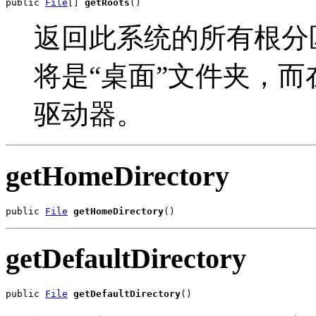
public 
File
[] 
getRoots
()
返回此系统的所有根分区。
将是“桌面”文件夹，而在
驱动器。
getHomeDirectory
public 
File
getHomeDirectory
()
getDefaultDirectory
public 
File
getDefaultDirectory
()