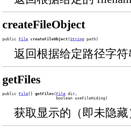
createFileObject
public 
File
createFileObject
(
String
 path)
返回根据给定路径字符串构
getFiles
public 
File
[] 
getFiles
(
File
 dir,

                       boolean useFileHiding)
获取显示的（即未隐藏