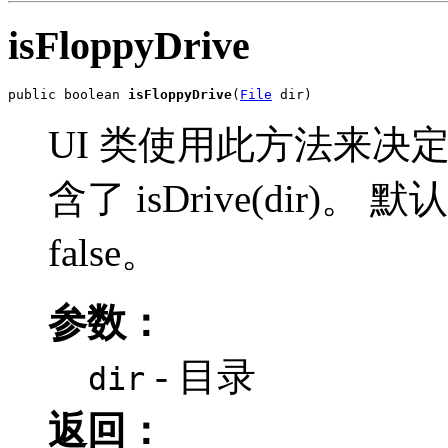
isFloppyDrive
public boolean 
isFloppyDrive
(
File
 dir)
UI 类使用此方法来决
含了 isDrive(dir
false。
参数：
- 目录
dir
返回：