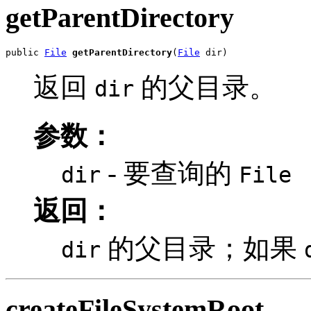
getParentDirectory
public 
File
getParentDirectory
(
File
 dir)
返回
的父目录。
dir
参数：
- 要查询的
dir
File
返回：
的父目录；如果
dir
createFileSystemRoot