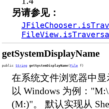
1.4
另请参见：
JFileChooser.isTra
FileView.isTravers
getSystemDisplayName
public 
String
getSystemDisplayName
(
File
 f)
在系统文件浏览器中显
以 Windows 为例："M
(M:)"。 默认实现从 She