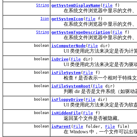
String
getSystemDisplayName
(
File
f)
在系统文件浏览器中显示的文件、
Icon
getSystemIcon
(
File
f)
在系统文件浏览器中显示的文件、
String
getSystemTypeDescription
(
File
f)
在系统文件浏览器中显示的文件、
boolean
isComputerNode
(
File
dir)
UI 类使用此方法来决定是否为计算
boolean
isDrive
(
File
dir)
UI 类使用此方法来决定是否为驱动
boolean
isFileSystem
(
File
f)
检查
是否表示一个相对于特殊
f
boolean
isFileSystemRoot
(
File
dir)
判断 dir 是否是文件系统（如驱动
boolean
isFloppyDrive
(
File
dir)
UI 类使用此方法来决定是否为软
boolean
isHiddenFile
(
File
f)
返回某个文件是否被隐藏。
boolean
isParent
(
File
folder,
File
file)
在 Windows 中，一个文件可以