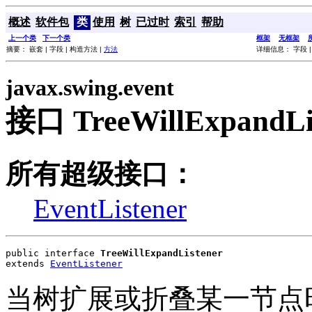
概述
软件包
类
使用
树
已过时
索引
帮助
上一个类
下一个类
框架
无框架
摘要： 嵌套 | 字段 | 构造方法 |
方法
详细信息： 字段 |
javax.swing.event
接口 TreeWillExpandLi
所有超级接口：
EventListener
public interface 
TreeWillExpandListener
extends 
EventListener
当树扩展或折叠某一节点