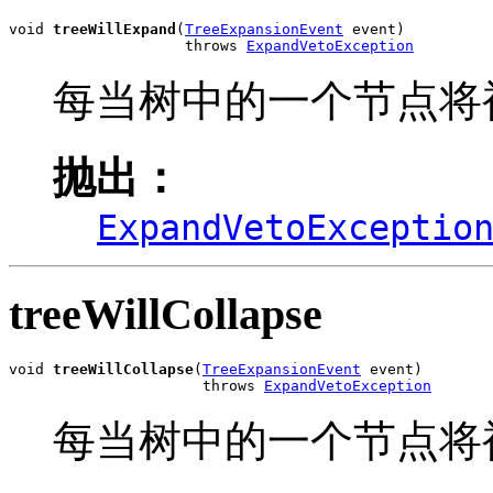
void 
treeWillExpand
(
TreeExpansionEvent
 event)

                    throws 
ExpandVetoException
每当树中的一个节点将
抛出：
ExpandVetoExceptio
treeWillCollapse
void 
treeWillCollapse
(
TreeExpansionEvent
 event)

                      throws 
ExpandVetoException
每当树中的一个节点将