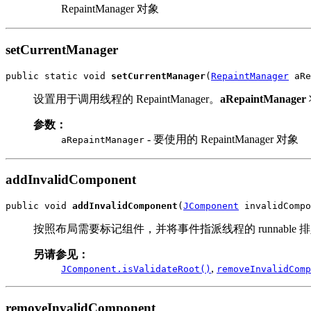
RepaintManager 对象
setCurrentManager
public static void 
setCurrentManager
(
RepaintManager
 aRe
设置用于调用线程的 RepaintManager。
aRepaintManager
参数：
- 要使用的 RepaintManager 对象
aRepaintManager
addInvalidComponent
public void 
addInvalidComponent
(
JComponent
 invalidCompo
按照布局需要标记组件，并将事件指派线程的 runnable 排入队
另请参见：
,
JComponent.isValidateRoot()
removeInvalidComp
removeInvalidComponent