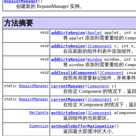
RepaintManager
()
创建新的 RepaintManager 实例。
方法摘要
void
addDirtyRegion
(
Applet
applet, int x
将
添加到需要重绘的
applet
Comp
void
addDirtyRegion
(
JComponent
c, int x,
在应刷新的组件列表中添加组件。
void
addDirtyRegion
(
Window
window, int x
将
添加到需要重绘的
window
Comp
void
addInvalidComponent
(
JComponent
inva
按照布局需要标记组件，并将事件指派线程的 r
static
RepaintManager
currentManager
(
Component
c)
在给定 Component 的情况下，返回调用线
static
RepaintManager
currentManager
(
JComponent
c)
在给定 JComponent 的情况下，返回调用
Rectangle
getDirtyRegion
(
JComponent
aComponen
返回组件的当前脏区。
Dimension
getDoubleBufferMaximumSize
()
返回最大双缓冲区大小。