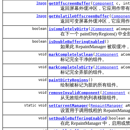
Image
getOffscreenBuffer
(
Component
c, int
返回屏幕外缓冲区，它应用作带有
Image
getVolatileOffscreenBuffer
(
Componen
返回可变屏幕外缓冲区，它应用作
boolean
isCompletelyDirty
(
JComponent
aCompo
在下一个 paintDirtyRegions() 中
boolean
isDoubleBufferingEnabled
()
如果此 RepaintManager 被双缓冲，
void
markCompletelyClean
(
JComponent
aCom
标记完全干净的组件。
void
markCompletelyDirty
(
JComponent
aCom
标记完全弄脏的组件。
void
paintDirtyRegions
()
绘制被标记为脏的所有组件。
void
removeInvalidComponent
(
JComponent
c
从无效组件的列表移除组件。
static void
setCurrentManager
(
RepaintManager
aR
设置用于调用线程的 RepaintManag
void
setDoubleBufferingEnabled
(boolean a
在此 RepaintManager 中，启用