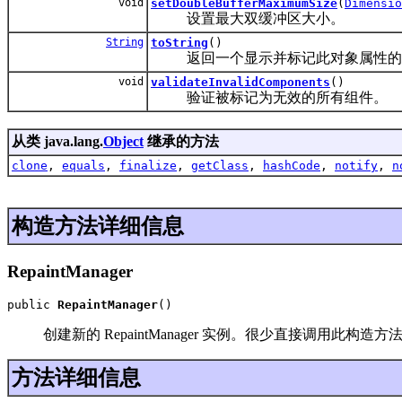
void
setDoubleBufferMaximumSize
(
Dimensio
设置最大双缓冲区大小。
String
toString
()
返回一个显示并标记此对象属性的
void
validateInvalidComponents
()
验证被标记为无效的所有组件。
从类 java.lang.
Object
继承的方法
clone
,
equals
,
finalize
,
getClass
,
hashCode
,
notify
,
n
构造方法详细信息
RepaintManager
public 
RepaintManager
()
创建新的 RepaintManager 实例。很少直接调用此构造方法。要获取默认 
方法详细信息