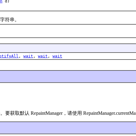
n
d)
字符串。
otifyAll
,
wait
,
wait
,
wait
RepaintManager，请使用 RepaintManager.currentManag