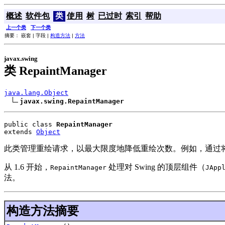
概述
软件包
类
使用
树
已过时
索引
帮助
上一个类
下一个类
摘要： 嵌套 | 字段 |
构造方法
|
方法
javax.swing
类 RepaintManager
java.lang.Object
javax.swing.RepaintManager
public class 
RepaintManager
extends 
Object
此类管理重绘请求，以最大限度地降低重绘次数。例如，通过
从 1.6 开始，
处理对 Swing 的顶层组件（
RepaintManager
JApp
法。
构造方法摘要