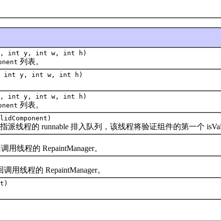
, int y, int w, int h)
列表。
onent
 int y, int w, int h)
, int y, int w, int h)
列表。
onent
lidComponent)
unnable 排入队列，该线程将验证组件的第一个 isValidate
程的 RepaintManager。
线程的 RepaintManager。
t)