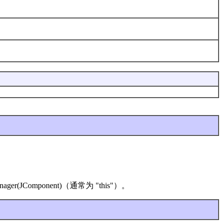
er(JComponent)（通常为 "this"）。