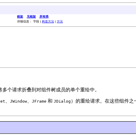
框架
无框架
所有类
详细信息： 字段 |
构造方法
|
方法
将多个请求折叠到对组件树成员的单个重绘中。
、
、
和
）的重绘请求。在这些组件之
let
JWindow
JFrame
JDialog