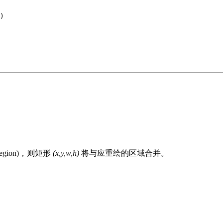
)
region)，则矩形
(x,y,w,h)
将与应重绘的区域合并。