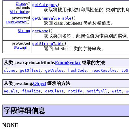
Class
<?
getCategory
()
extends
获取将被用作此打印属性值的“类别”的打
Attribute
>
protected
getEnumValueTable
()
EnumSyntax
[]
返回 class JobSheets 类的枚举值表。
String
getName
()
获取类别名称，此属性值为该类别的实例
protected
getStringTable
()
String
[]
返回 JobSheets 类的字符串表。
从类 javax.print.attribute.
EnumSyntax
继承的方法
clone
,
getOffset
,
getValue
,
hashCode
,
readResolve
,
toS
从类 java.lang.
Object
继承的方法
equals
,
finalize
,
getClass
,
notify
,
notifyAll
,
wait
,
w
字段详细信息
NONE