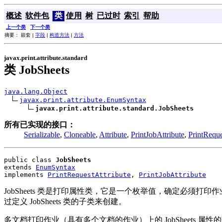
概述
软件包
类
使用
树
已过时
索引
帮助
上一个类
下一个类
摘要： 嵌套 |
字段
|
构造方法
|
方法
javax.print.attribute.standard
类 JobSheets
java.lang.Object
javax.print.attribute.EnumSyntax
javax.print.attribute.standard.JobSheets
所有已实现的接口：
Serializable
,
Cloneable
,
Attribute
,
PrintJobAttribute
,
PrintReque
public class 
JobSheets
extends 
EnumSyntax
implements 
PrintRequestAttribute
, 
PrintJobAttribute
JobSheets 类是打印属性类，它是一个枚举值，确定必须打
过定义 JobSheets 类的子类来创建。
多文档打印作业（具有多个文档的作业）上的 JobSheets 属