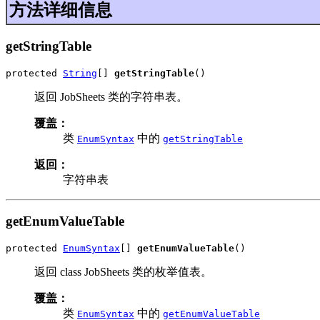
方法详细信息
getStringTable
protected 
String
[] 
getStringTable
()
返回 JobSheets 类的字符串表。
覆盖：
类
中的
EnumSyntax
getStringTable
返回：
字符串表
getEnumValueTable
protected 
EnumSyntax
[] 
getEnumValueTable
()
返回 class JobSheets 类的枚举值表。
覆盖：
类
中的
EnumSyntax
getEnumValueTable