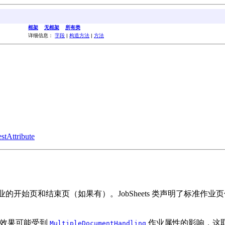
框架
无框架
所有类
详细信息：
字段
|
构造方法
|
方法
stAttribute
印作业的开始页和结束页（如果有）。JobSheets 类声明了标
性的效果可能受到
作业属性的影响，这取决于
MultipleDocumentHandling