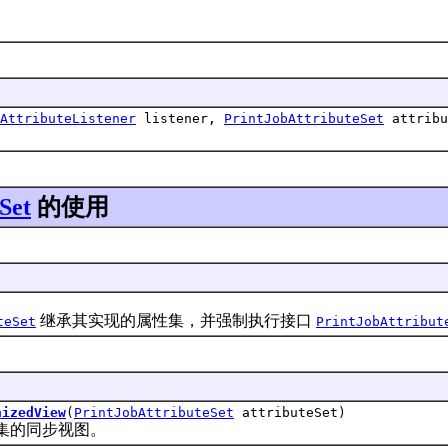
AttributeListener
listener,
PrintJobAttributeSet
attribu
Set
的使用
继承其实现的属性集，并强制执行接口
teSet
PrintJobAttribut
nizedView
(
PrintJobAttributeSet
attributeSet)
的同步视图。