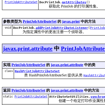
PrintJobAttributeSet
DocPrintJob.
getAttributes
()
获取此 PrintJob 的打印属性集。
参数类型为
PrintJobAttributeSet
的
javax.print
中的方法
void
DocPrintJob.
addPrintJobAttributeListener
(
PrintJob
为指定属性中的更改注册一个侦听器。
javax.print.attribute
中
PrintJobAttribute
实现
PrintJobAttributeSet
的
javax.print.attribute
中的类
class
HashPrintJobAttributeSet
类 HashPrintJobAttributeSet 提供从类
HashAttribu
返回
PrintJobAttributeSet
的
javax.print.attribute
中的方法
static
PrintJobAttributeSet
AttributeSetUtilities.
synchro
创建一个给定打印作业属性集