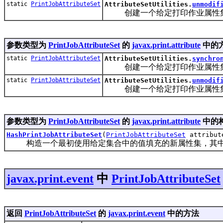
static
PrintJobAttributeSet
AttributeSetUtilities.
unmodif
创建一个给定打印作业属性集
参数类型为
PrintJobAttributeSet
的
javax.print.attribute
中的
static
PrintJobAttributeSet
AttributeSetUtilities.
synchro
创建一个给定打印作业属性集
static
PrintJobAttributeSet
AttributeSetUtilities.
unmodif
创建一个给定打印作业属性集
参数类型为
PrintJobAttributeSet
的
javax.print.attribute
中的
HashPrintJobAttributeSet
(
PrintJobAttributeSet
attribut
构造一个最初使用给定集合中的值填充的新属性集，其中
javax.print.event
中
PrintJobAttributeSet
返回
PrintJobAttributeSet
的
javax.print.event
中的方法