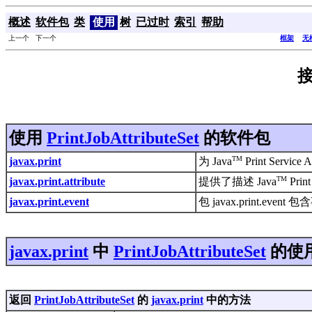
概述
软件包
类
使用
树
已过时
索引
帮助
上一个 下一个
框架
无
接
使用
PrintJobAttributeSet
的软件包
TM
javax.print
为 Java
Print Ser
TM
javax.print.attribute
提供了描述 Java
Pr
javax.print.event
包 javax.print.ev
javax.print
中
PrintJobAttributeSet
的使
返回
PrintJobAttributeSet
的
javax.print
中的方法