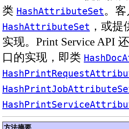
类
。客
HashAttributeSet
，或提供其
HashAttributeSet
实现。Print Service API
口的实现，即类
HashDocA
HashPrintRequestAttribu
HashPrintJobAttributeSe
HashPrintServiceAttribu
方法摘要