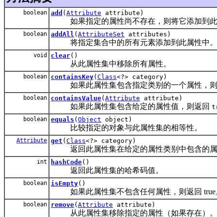
boolean
add
(
Attribute
attribute)
如果指定的属性尚不存在，则将它添加到此属
boolean
addAll
(
AttributeSet
attributes)
将指定集合中的所有元素添加到此属性中
void
clear
()
从此属性集中移除所有属性。
boolean
containsKey
(
Class
<?> category)
如果此属性集包含指定类别的一个属性，
boolean
containsValue
(
Attribute
attribute)
如果此属性集包含给定的属性值，则返回
t
boolean
equals
(
Object
object)
比较指定的对象与此属性集的相等性。
Attribute
get
(
Class
<?> category)
返回此属性集在给定的属性类别中包含的属
int
hashCode
()
返回此属性集的哈希码值。
boolean
isEmpty
()
如果此属性集不包含任何属性，则返回 true
boolean
remove
(
Attribute
attribute)
从此属性集移除指定的属性（如果存在）