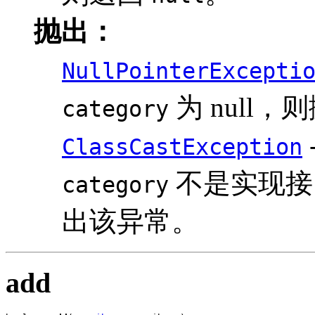
抛出：
NullPointerExcepti
为 null
category
ClassCastException
不是实现
category
出该异常。
add