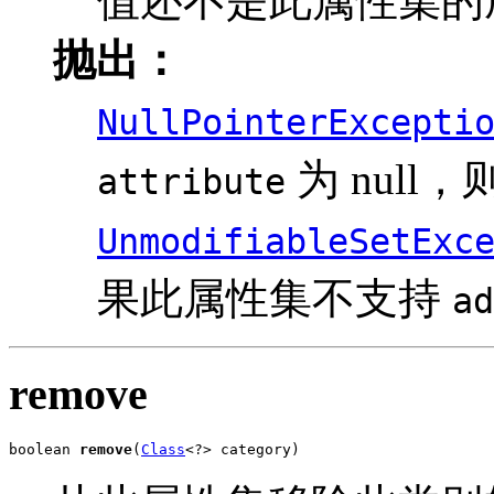
值还不是此属性集的
抛出：
NullPointerExcepti
为 null
attribute
UnmodifiableSetExc
果此属性集不支持
ad
remove
boolean 
remove
(
Class
<?> category)