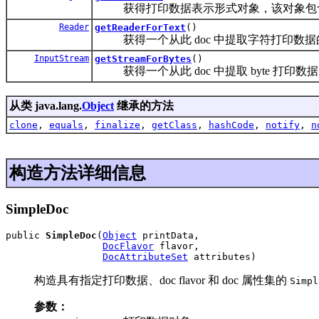
获得打印数据表示形式对象，该对象包含此 do
Reader
getReaderForText
()
获得一个从此 doc 中提取字符打印数据的 r
InputStream
getStreamForBytes
()
获得一个从此 doc 中提取 byte 打印数
从类 java.lang.
Object
继承的方法
clone
,
equals
,
finalize
,
getClass
,
hashCode
,
notify
,
n
构造方法详细信息
SimpleDoc
public 
SimpleDoc
(
Object
 printData,

DocFlavor
 flavor,

DocAttributeSet
 attributes)
构造具有指定打印数据、doc flavor 和 doc 属性集的
Simpl
参数：