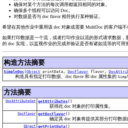
确保对某个方法的每次调用都返回相同的对象。
确保多个线程可以访问 Doc。
对数据是否与 doc flavor 相符执行某种验证。
希望在其他作业中重用该 doc 对象或需要 MultiDoc 的客户
如果打印数据是一个流，或者打印作业以流的形式请求数据，
的 doc 实现，以监视作业的完成并验证是否有诸如流等的可
构造方法摘要
SimpleDoc
(
Object
printData,
DocFlavor
flavor,
DocAttri
构造具有指定打印数据、doc flavor 和 doc 属性集的
Simp
方法摘要
DocAttributeSet
getAttributes
()
获得此 doc 对象的打印属性集。
DocFlavor
getDocFlavor
()
确定其 doc 对象将提供其部分打印数据的 doc
Object
getPrintData
()