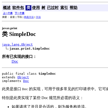
概述
软件包
类
使用
树
已过时
索引
帮助
上一个类
下一个类
摘要： 嵌套 | 字段 |
构造方法
|
方法
javax.print
类 SimpleDoc
java.lang.Object
javax.print.SimpleDoc
所有已实现的接口：
Doc
public final class 
SimpleDoc
extends 
Object
implements 
Doc
此类是接口
的实现，可用于很多常见的打印请求中。它可处理目前作为
Doc
特别是此类实现了某些 Doc 规范所必需的语义：
如果请求了并且是合适的，则为服务构造流。