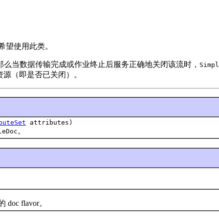
端不希望使用此类。
那么当数据传输完成或作业终止后服务正确地关闭该流时，
Simpl
用资源（即是否已关闭）。
buteSet
attributes)
。
leDoc
 flavor。