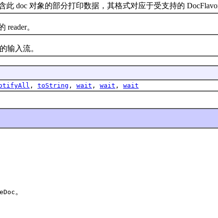
c 对象的部分打印数据，其格式对应于受支持的 DocFlavo
eader。
据的输入流。
otifyAll
,
toString
,
wait
,
wait
,
wait
。
eDoc