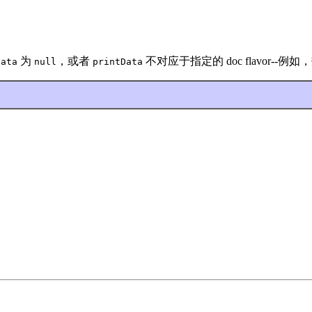
为
，或者
不对应于指定的 doc flavor--例
Data
null
printData