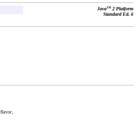
TM
Java
2 Platform
Standard Ed. 6
avor。