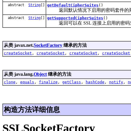
abstract
String
[]
getDefaultCipherSuites
()
返回默认情况下启用的密码套件的
abstract
String
[]
getSupportedCipherSuites
()
返回可以在 SSL 连接上启用的密码
从类 javax.net.
SocketFactory
继承的方法
createSocket
,
createSocket
,
createSocket
,
createSocket
从类 java.lang.
Object
继承的方法
clone
,
equals
,
finalize
,
getClass
,
hashCode
,
notify
,
n
构造方法详细信息
SSLSocketFactory