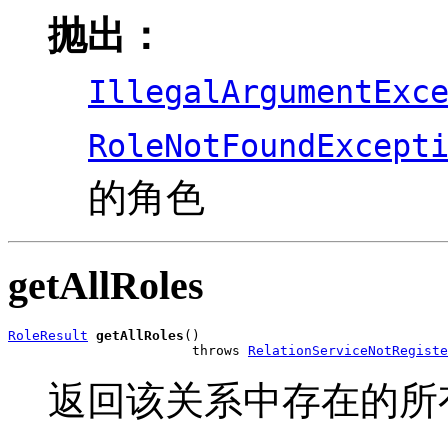
抛出：
IllegalArgumentExc
RoleNotFoundExcept
的角色
getAllRoles
RoleResult
getAllRoles
()

                       throws 
RelationServiceNotRegiste
返回该关系中存在的所