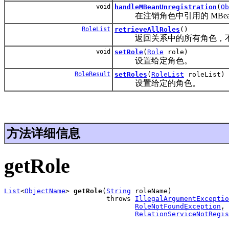
void
handleMBeanUnregistration
(
Ob
在注销角色中引用的 MBean 时由 
RoleList
retrieveAllRoles
()
返回关系中的所有角色，不
void
setRole
(
Role
role)
设置给定角色。
RoleResult
setRoles
(
RoleList
roleList)
设置给定的角色。
方法详细信息
getRole
List
<
ObjectName
> 
getRole
(
String
 roleName)

                         throws 
IllegalArgumentExceptio
RoleNotFoundException
,

RelationServiceNotRegis