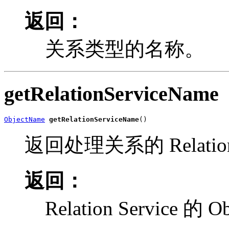
返回：
关系类型的名称。
getRelationServiceName
ObjectName
getRelationServiceName
()
返回处理关系的 Relation S
返回：
Relation Service 的 