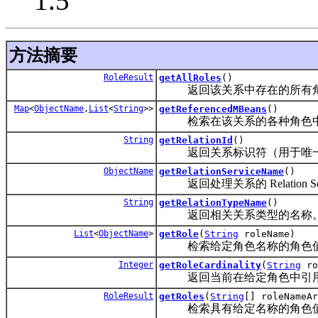
1.5
方法摘要
RoleResult
getAllRoles
()
返回该关系中存在的所有
Map
<
ObjectName
,
List
<
String
>>
getReferencedMBeans
()
检索在该关系的各种角色中引用
String
getRelationId
()
返回关系标识符（用于唯一标识 Rel
ObjectName
getRelationServiceName
()
返回处理关系的 Relation Servi
String
getRelationTypeName
()
返回相关关系类型的名称
List
<
ObjectName
>
getRole
(
String
roleName)
检索给定角色名称的角色
Integer
getRoleCardinality
(
String
ro
返回当前在给定角色中引用的 
RoleResult
getRoles
(
String
[] roleNameAr
检索具有给定名称的角色