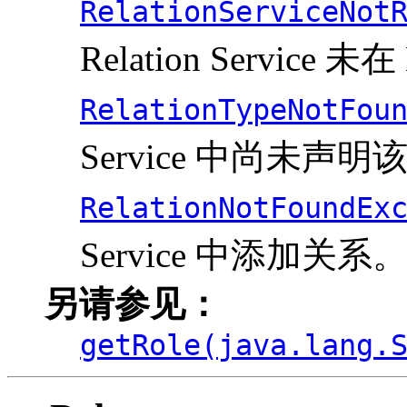
RelationServiceNot
Relation Service 
RelationTypeNotFou
Service 中尚未声
RelationNotFoundEx
Service 中添加关系
另请参见：
getRole(java.lang.