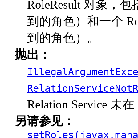
RoleResult 对象
到的角色）和一个 Role
到的角色）。
抛出：
IllegalArgumentExc
RelationServiceNot
Relation Service 
另请参见：
setRoles(javax.man