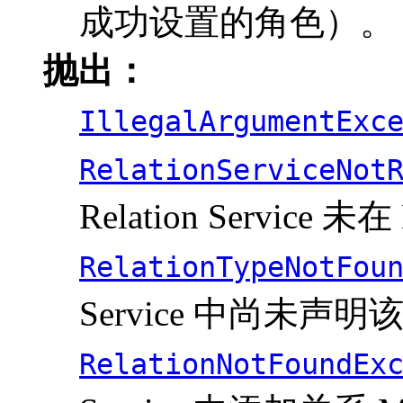
成功设置的角色）。
抛出：
IllegalArgumentExc
RelationServiceNot
Relation Service 
RelationTypeNotFou
Service 中尚未声
RelationNotFoundEx