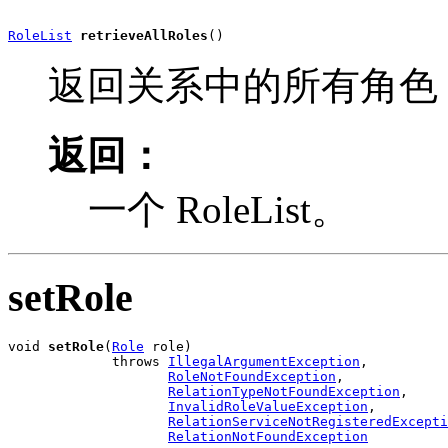
RoleList
retrieveAllRoles
()
返回关系中的所有角色
返回：
一个 RoleList。
setRole
void 
setRole
(
Role
 role)

             throws 
IllegalArgumentException
,

RoleNotFoundException
,

RelationTypeNotFoundException
,

InvalidRoleValueException
,

RelationServiceNotRegisteredExcepti
RelationNotFoundException