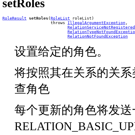
setRoles
RoleResult
setRoles
(
RoleList
 roleList)

                    throws 
IllegalArgumentException
,

RelationServiceNotRegistered
RelationTypeNotFoundExceptio
RelationNotFoundException
设置给定的角色。
将按照其在关系的关系
查角色
每个更新的角色将发送
RELATION_BASIC_U