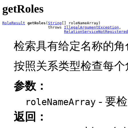
getRoles
RoleResult
getRoles
(
String
[] roleNameArray)

                    throws 
IllegalArgumentException
,

RelationServiceNotRegistered
检索具有给定名称的角
按照关系类型检查每个
参数：
- 要
roleNameArray
返回：