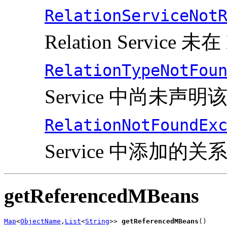
RelationServiceNot
Relation Service 未
RelationTypeNotFou
Service 中尚未声
RelationNotFoundEx
Service 中添加的关
getReferencedMBeans
Map
<
ObjectName
,
List
<
String
>> 
getReferencedMBeans
()