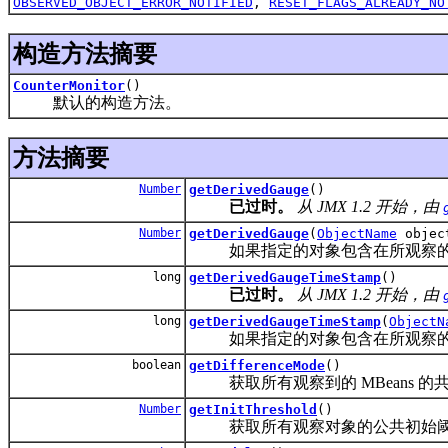
OBSERVED_OBJECT_ERROR_NOTIFIED
,
RESET_FLAGS_ALREADY_NO
构造方法摘要
CounterMonitor
()
默认的构造方法。
方法摘要
Number
getDerivedGauge
()
已过时。
从 JMX 1.2 开始，由
Number
getDerivedGauge
(
ObjectName
objec
如果指定的对象包含在所观察的 M
long
getDerivedGaugeTimeStamp
()
已过时。
从 JMX 1.2 开始，由
long
getDerivedGaugeTimeStamp
(
ObjectN
如果指定的对象包含在所观察的 M
boolean
getDifferenceMode
()
获取所有观察到的 MBeans 的
Number
getInitThreshold
()
获取所有观察对象的公共初始阈