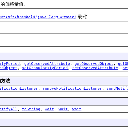
同的偏移量值。
取代
setInitThreshold(java.lang.Number)
ityPeriod
,
getObservedAttribute
,
getObservedObject
,
getO
edObject
,
setGranularityPeriod
,
setObservedAttribute
,
se
的方法
ificationListener
,
removeNotificationListener
,
sendNotif
otifyAll
,
toString
,
wait
,
wait
,
wait