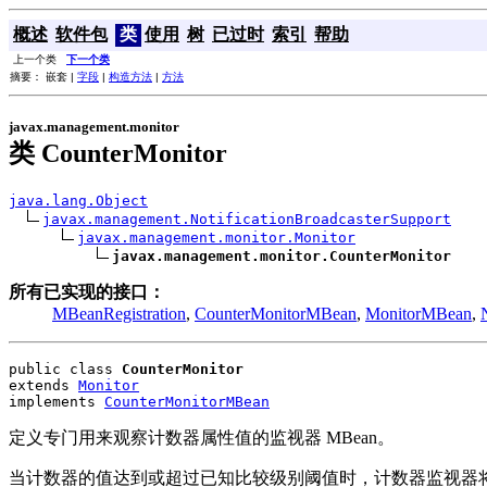
概述
软件包
类
使用
树
已过时
索引
帮助
上一个类
下一个类
摘要： 嵌套 |
字段
|
构造方法
|
方法
javax.management.monitor
类 CounterMonitor
java.lang.Object
javax.management.NotificationBroadcasterSupport
javax.management.monitor.Monitor
javax.management.monitor.CounterMonitor
所有已实现的接口：
MBeanRegistration
,
CounterMonitorMBean
,
MonitorMBean
,
public class 
CounterMonitor
extends 
Monitor
implements 
CounterMonitorMBean
定义专门用来观察计数器属性值的监视器 MBean。
当计数器的值达到或超过已知比较级别阈值时，计数器监视器