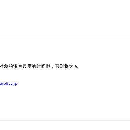
取此对象的派生尺度的时间戳，否则将为
。
0
imeStamp