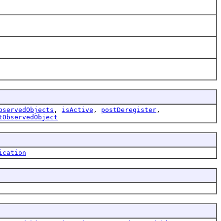
bservedObjects
,
isActive
,
postDeregister
,
tObservedObject
ication