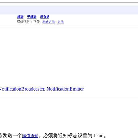
框架
无框架
所有类
详细信息： 字段 |
构造方法
|
方法
NotificationBroadcaster
,
NotificationEmitter
将发送一个
。必须将通知标志设置为
。
阈值通知
true