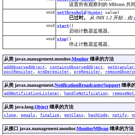
设置所有观察到的 MBeans 共
void
setThreshold
(
Number
value)
已过时。
从 JMX 1.2 开始，由
void
start
()
启动计数器监视器。
void
stop
()
停止计数器监视器。
从类 javax.management.monitor.
Monitor
继承的方法
addObservedObject
,
containsObservedObject
,
getGranular
postRegister
,
preDeregister
,
preRegister
,
removeObserv
从类 javax.management.
NotificationBroadcasterSupport
继承
addNotificationListener
,
handleNotification
,
removeNot
从类 java.lang.
Object
继承的方法
clone
,
equals
,
finalize
,
getClass
,
hashCode
,
notify
,
n
从接口 javax.management.monitor.
MonitorMBean
继承的方法