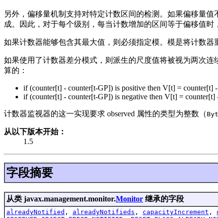
另外，偏移量机制支持对特定计数区间的检测。如果偏移量值
成。因此，对于每个级别，每当计数增加的区间等于偏移值时
如果计数器能够包含其最大值，则必须指定模。模是将计数器
如果使用了计数器差分模式，则派生的尺度值将被视为两次连续观
算的：
if (counter[t] - counter[t-GP]) is positive then V[t] = counter[t]
if (counter[t] - counter[t-GP]) is negative then V[t] = counte
计数器监视器的这一实现要求 observed 属性的类型为整数（
By
从以下版本开始：
1.5
字段摘要
从类 javax.management.monitor.
Monitor
继承的字段
alreadyNotified
,
alreadyNotifieds
,
capacityIncrement
,