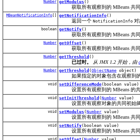
Number
getModulus
()
获取所有观察到的 MBeans 共
MBeanNotificationInfo
[]
getNotificationInfo
()
返回一个
对
NotificationInfo
boolean
getNotify
()
获取所有观察到的 MBeans 共
Number
getOffset
()
获取所有观察到的 MBeans 共
Number
getThreshold
()
已过时。
从 JMX 1.2 开始，由
Number
getThreshold
(
ObjectName
object)
如果指定的对象包含在观察到的 M
void
setDifferenceMode
(boolean value)
设置所有观察到的 MBeans 的
void
setInitThreshold
(
Number
value)
设置所有观察对象的共同初始阈
void
setModulus
(
Number
value)
设置所有观察到的 MBeans 共
void
setNotify
(boolean value)
设置所有观察到的 MBeans 共
void
setOffset
(
Number
value)