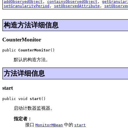
addObservedObject
,
containsObservedObject
,
getGranular
setGranularityPeriod
,
setObservedAttribute
,
setObserve
构造方法详细信息
CounterMonitor
public 
CounterMonitor
()
默认的构造方法。
方法详细信息
start
public void 
start
()
启动计数器监视器。
指定者：
接口
中的
MonitorMBean
start