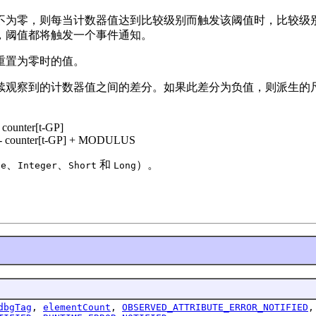
不为零，则每当计数器值达到比较级别而触发该阈值时，比较级
，阈值都将触发一个事件通知。
重置为零时的值。
察到的计数器值之间的差分。如果此差分为负值，则派生的尺度值将
 - counter[t-GP]
r[t] - counter[t-GP] + MODULUS
、
、
和
）。
te
Integer
Short
Long
dbgTag
,
elementCount
,
OBSERVED_ATTRIBUTE_ERROR_NOTIFIED