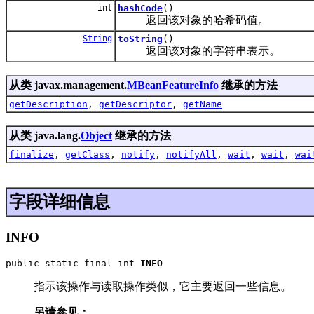
int
hashCode
()
返回该对象的哈希码值。
String
toString
()
返回该对象的字符串表示。
从类 javax.management.
MBeanFeatureInfo
继承的方法
getDescription
,
getDescriptor
,
getName
从类 java.lang.
Object
继承的方法
finalize
,
getClass
,
notify
,
notifyAll
,
wait
,
wait
,
wai
字段详细信息
INFO
public static final int 
INFO
指示该操作与读取操作类似，它主要返回一些信息。
另请参见：