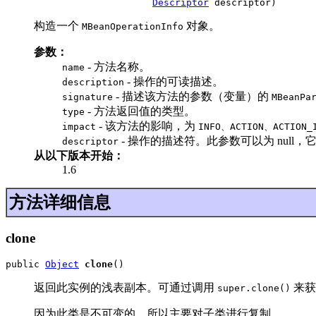
Descriptor
 descriptor)
构造一个
对象。
MBeanOperationInfo
参数：
- 方法名称。
name
- 操作的可读描述。
description
- 描述该方法的参数（变量）的
signature
MBeanPa
- 方法返回值的类型。
type
- 该方法的影响，为
impact
INFO、ACTION、ACTION_
- 操作的描述符。此参数可以为 null
descriptor
从以下版本开始：
1.6
方法详细信息
clone
public 
Object
clone
()
返回此实例的浅表副本。可通过调用
来获
super.clone()
因为此类是不可变的，所以主要对子类进行复制。