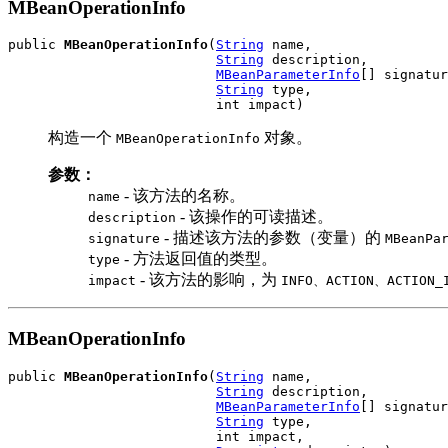
MBeanOperationInfo
public 
MBeanOperationInfo
(
String
 name,

String
 description,

MBeanParameterInfo
[] signatur
String
 type,

                          int impact)
构造一个
对象。
MBeanOperationInfo
参数：
- 该方法的名称。
name
- 该操作的可读描述。
description
- 描述该方法的参数（变量）的
signature
MBeanPa
- 方法返回值的类型。
type
- 该方法的影响，为
impact
INFO、ACTION、ACTION_
MBeanOperationInfo
public 
MBeanOperationInfo
(
String
 name,

String
 description,

MBeanParameterInfo
[] signatur
String
 type,

                          int impact,
