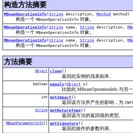
构造方法摘要
MBeanOperationInfo
(
String
description,
Method
method)
构造一个
对象。
MBeanOperationInfo
MBeanOperationInfo
(
String
name,
String
description,
MB
构造一个
对象。
MBeanOperationInfo
MBeanOperationInfo
(
String
name,
String
description,
MB
构造一个
对象。
MBeanOperationInfo
方法摘要
Object
clone
()
返回此实例的浅表副本。
boolean
equals
(
Object
o)
比较此 MBeanOperationInfo 与另一个 M
int
getImpact
()
返回该方法所产生的影响，为
INF
String
getReturnType
()
返回该方法的返回值的类型。
MBeanParameterInfo
[]
getSignature
()
返回此操作的参数列表。