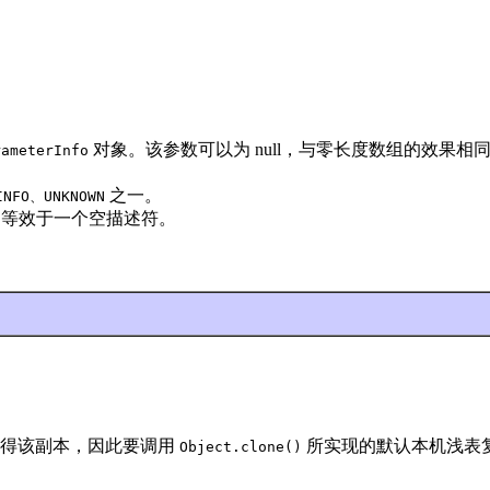
对象。该参数可以为 null，与零长度数组的效果相
rameterInfo
之一。
INFO、UNKNOWN
，它等效于一个空描述符。
得该副本，因此要调用
所实现的默认本机浅表
Object.clone()