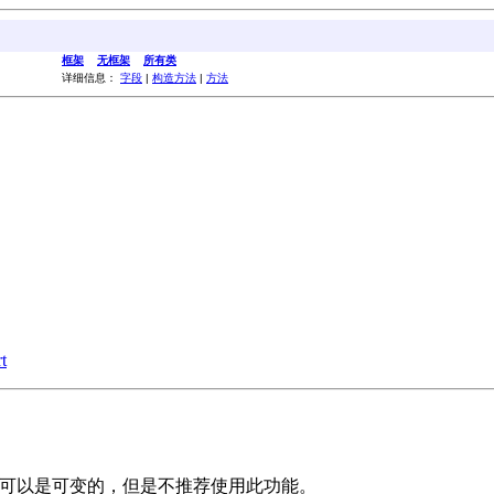
框架
无框架
所有类
详细信息：
字段
|
构造方法
|
方法
t
子类可以是可变的，但是不推荐使用此功能。