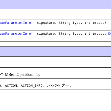
eanParameterInfo
[] signature,
String
type, int impact)
eanParameterInfo
[] signature,
String
type, int impact,
D
BeanOperationInfo。
、
、
、
之一。
O
ACTION
ACTION_INFO
UNKNOWN