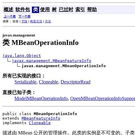
概述
软件包
类
使用
树
已过时
索引
帮助
上一个类
下一个类
摘要： 嵌套 |
字段
|
构造方法
|
方法
javax.management
类 MBeanOperationInfo
java.lang.Object
javax.management.MBeanFeatureInfo
javax.management.MBeanOperationInfo
所有已实现的接口：
Serializable
,
Cloneable
,
DescriptorRead
直接已知子类：
ModelMBeanOperationInfo
,
OpenMBeanOperationInfoSuppor
public class 
MBeanOperationInfo
extends 
MBeanFeatureInfo
implements 
Cloneable
描述由 MBean 公开的管理操作。此类的实例是不可变的。