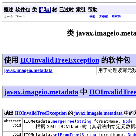
概述
软件包
类
使用
树
已过时
索引
帮助
上一个 下一个
框架
无框架
所有类
类 javax.imageio.meta
使用
IIOInvalidTreeException
的软件包
javax.imageio.metadata
用于处理读写元数据的 
javax.imageio.metadata
中
IIOInvalidTre
抛出
IIOInvalidTreeException
的
javax.imageio.metadata
中的
abstract
IIOMetadata.
mergeTree
(
String
formatName,
Node
r
void
根据 XML DOM
树（其语法由给定元数据
Node
void
IIOMetadata.
setFromTree
(
String
formatName,
Nod