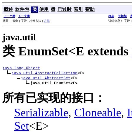
概述
软件包
类
使用
树
已过时
索引
帮助
上一个类
下一个类
框架
无框架
摘要： 嵌套 | 字段 | 构造方法 |
方法
详细信息： 字段 |
java.util
类 EnumSet<E extends
java.lang.Object
java.util.AbstractCollection
<E>

java.util.AbstractSet
<E>

java.util.EnumSet<E>
所有已实现的接口：
Serializable
,
Cloneable
,
I
Set
<E>