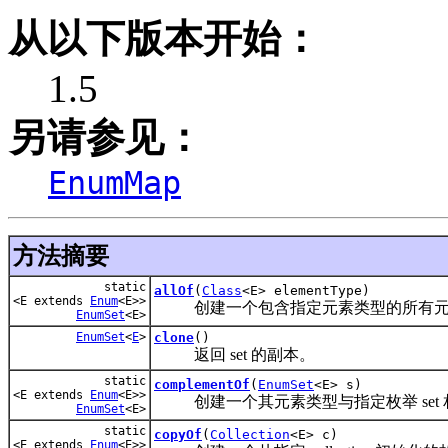
从以下版本开始：
1.5
另请参见：
EnumMap
方法摘要
static
allOf
(
Class
<E> elementType)
<E extends
Enum
<E>>
创建一个包含指定元素类型的所有元素的
EnumSet
<E>
EnumSet
<
E
>
clone
()
返回 set 的副本。
static
complementOf
(
EnumSet
<E> s)
<E extends
Enum
<E>>
创建一个其元素类型与指定枚举 set 相同的
EnumSet
<E>
static
copyOf
(
Collection
<E> c)
<E extends
Enum
<E>>