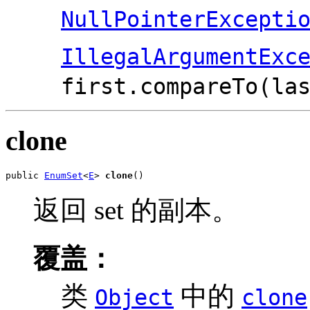
NullPointerExcepti
IllegalArgumentExc
first.compareTo(la
clone
public 
EnumSet
<
E
> 
clone
()
返回 set 的副本。
覆盖：
类
中的
Object
clone