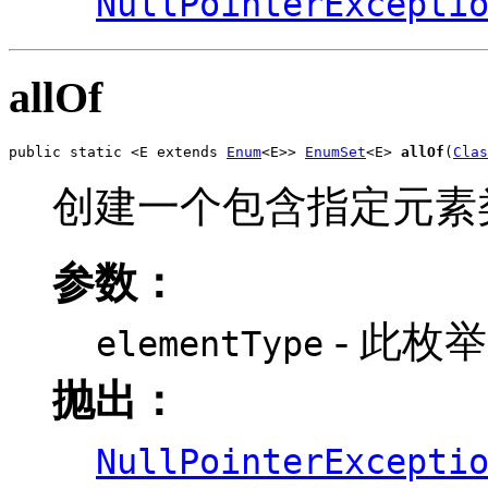
NullPointerExcepti
allOf
public static <E extends 
Enum
<E>> 
EnumSet
<E> 
allOf
(
Clas
创建一个包含指定元素类
参数：
- 此枚举 
elementType
抛出：
NullPointerExcepti