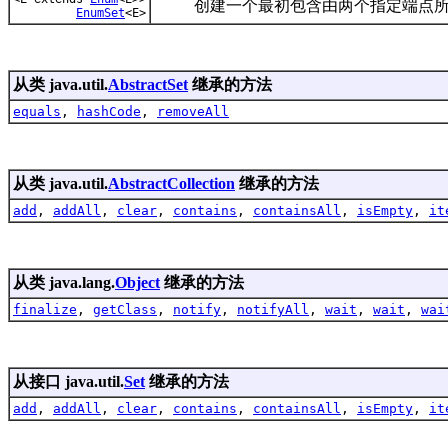
创建一个最初包含由两个指定端点所定义
EnumSet
<E>
从类 java.util.
AbstractSet
继承的方法
equals
,
hashCode
,
removeAll
从类 java.util.
AbstractCollection
继承的方法
add
,
addAll
,
clear
,
contains
,
containsAll
,
isEmpty
,
it
从类 java.lang.
Object
继承的方法
finalize
,
getClass
,
notify
,
notifyAll
,
wait
,
wait
,
wai
从接口 java.util.
Set
继承的方法
add
,
addAll
,
clear
,
contains
,
containsAll
,
isEmpty
,
it