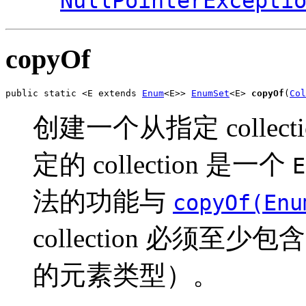
NullPointerExcepti
copyOf
public static <E extends 
Enum
<E>> 
EnumSet
<E> 
copyOf
(
Col
创建一个从指定 collec
定的 collection 是一个
E
法的功能与
copyOf(Enu
collection 必须至
的元素类型）。