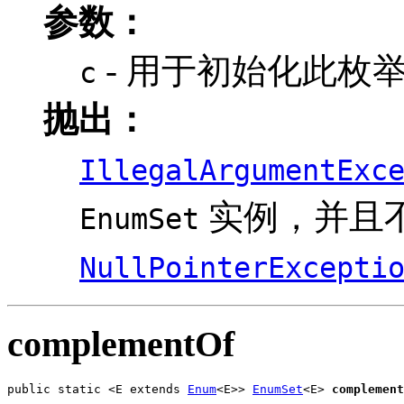
参数：
- 用于初始化此枚举 set 
c
抛出：
IllegalArgumentExc
实例，并且
EnumSet
NullPointerExcepti
complementOf
public static <E extends 
Enum
<E>> 
EnumSet
<E> 
complement