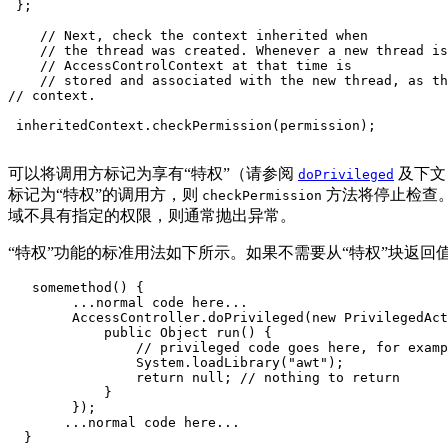
 };

    // Next, check the context inherited when

    // the thread was created. Whenever a new thread is
    // AccessControlContext at that time is

    // stored and associated with the new thread, as th
// context.

 inheritedContext.checkPermission(permission);

可以将调用方标记为享有“特权”（请参阅
及下文
doPrivileged
标记为“特权”的调用方，则
方法将停止检查
checkPermission
域不具有指定的权限，则通常抛出异常。
“特权”功能的标准用法如下所示。如果不需要从“特权”块返回
   somemethod() {

        ...normal code here...

        AccessController.doPrivileged(new PrivilegedAct
            public Object run() {

                // privileged code goes here, for examp
                System.loadLibrary("awt");

                return null; // nothing to return

            }

        });

       ...normal code here...

  }
