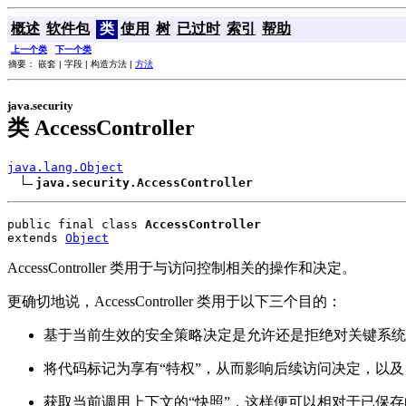
概述
软件包
类
使用
树
已过时
索引
帮助
上一个类
下一个类
摘要： 嵌套 | 字段 | 构造方法 |
方法
java.security
类 AccessController
java.lang.Object
java.security.AccessController
public final class 
AccessController
extends 
Object
AccessController 类用于与访问控制相关的操作和决定。
更确切地说，AccessController 类用于以下三个目的：
基于当前生效的安全策略决定是允许还是拒绝对关键系统
将代码标记为享有“特权”，从而影响后续访问决定，以及
获取当前调用上下文的“快照”，这样便可以相对于已保