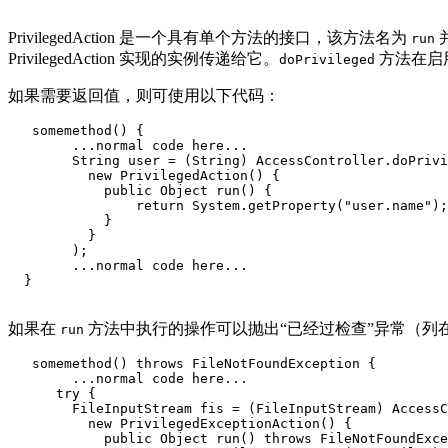
PrivilegedAction 是一个具有单个方法的接口，该方法名为
run
PrivilegedAction 实现的实例传递给它。
方法在启用特
doPrivileged
如果需要返回值，则可使用以下代码：
   somemethod() {

        ...normal code here...

        String user = (String) AccessController.doPrivi
          new PrivilegedAction() {

            public Object run() {

                return System.getProperty("user.name");

            }

          }

        );

        ...normal code here...

  }

如果在
方法中执行的操作可以抛出“已经过检查”异常（列
run
   somemethod() throws FileNotFoundException {

        ...normal code here...

      try {

        FileInputStream fis = (FileInputStream) AccessC
          new PrivilegedExceptionAction() {

            public Object run() throws FileNotFoundExce