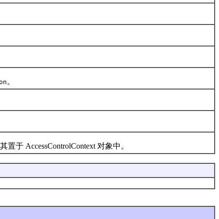
。
on
AccessControlContext 对象中。