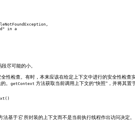
leNotFoundException,

d" in a

代码段尽可能的小。
安全性检查。有时，本来应该在给定上下文中进行的安全性检查
提供的。
方法获取当前调用上下文的“快照”，并将其置于它所返回
getContext
xt()

方法基于
它
所封装的上下文而不是当前执行线程作出访问决定。