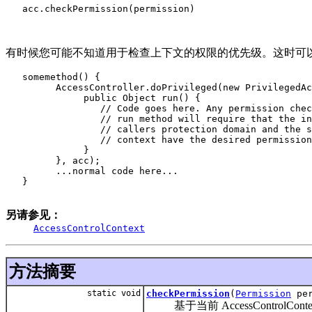
   acc.checkPermission(permission)

有时候您可能不知道用于检查上下文的权限的优先级。这时可以使用 d
   somemethod() {

         AccessController.doPrivileged(new PrivilegedAc
              public Object run() {

                 // Code goes here. Any permission chec
                 // run method will require that the in
                 // callers protection domain and the s
                 // context have the desired permission
              }

         }, acc);

         ...normal code here...

   }

另请参见：
AccessControlContext
方法摘要
static void
checkPermission
(
Permission
per
基于当前 AccessControl