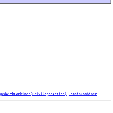
,
gedWithCombiner(PrivilegedAction)
DomainCombiner