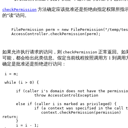
方法确定应该批准还是拒绝由指定权限所指
checkPermission
的“读”访问。
    FilePermission perm = new FilePermission("/temp/tes
    AccessController.checkPermission(perm);

如果允许执行请求的访问，则
正常返回。如果拒绝
checkPermission
可能，都会给出此类信息。假定当前线程按照调用方 1 到调用方 
确定是批准还是拒绝进行访问：
 i = m;

 while (i > 0) {

      if (caller i's domain does not have the permissio
              throw AccessControlException

      else if (caller i is marked as privileged) {

              if (a context was specified in the call t
                 context.checkPermission(permission)

return;

      }

      i = i - 1;
