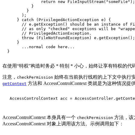
                return new FileInputStream("someFile");

            }

          }

        );

      } catch (PrivilegedActionException e) {

        // e.getException() should be an instance of Fi
        // as only "checked" exceptions will be "wrappe
        // 
PrivilegedActionException
.

        throw (FileNotFoundException) e.getException();

      }

        ...normal code here...

  }

在使用“特权”构造时务必 * 特别 * 小心，始终让享有特权的
注意，
始终在当前执行线程的上下文中执行
checkPermission
方法和 AccessControlContext 类就是为这种情况
getContext
   AccessControlContext acc = AccessController.getConte
AccessControlContext 本身具有一个
方法，该
checkPermission
AccessControlContext 对象上调用该方法。示例调用如下：