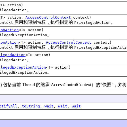
<T> action)
。
ilegedAction
<T> action,
AccessControlContext
context)
启用和限制特权，执行指定的
。
ontext
PrivilegedAction
ionAction
<T> action)
。
ilegedExceptionAction
ionAction
<T> action,
AccessControlContext
context)
启用和限制特权，执行指定的
ontext
PrivilegedExceptionActi
ilegedAction
<T> action)
。
ilegedAction
ilegedExceptionAction
<T> action)
。
ilegedExceptionAction
ead 的继承 AccessControlContext）的“快照”，并将其置于 
otifyAll
,
toString
,
wait
,
wait
,
wait