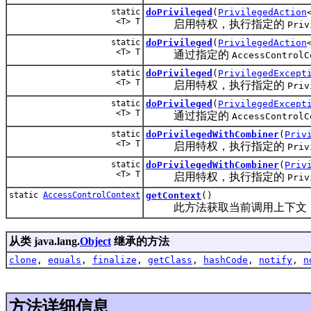
static
doPrivileged
(
PrivilegedAction
<T> T
启用特权，执行指定的
Priv
static
doPrivileged
(
PrivilegedAction
<T> T
通过指定的
AccessControlC
static
doPrivileged
(
PrivilegedExcept
<T> T
启用特权，执行指定的
Priv
static
doPrivileged
(
PrivilegedExcept
<T> T
通过指定的
AccessControlC
static
doPrivilegedWithCombiner
(
Priv
<T> T
启用特权，执行指定的
Priv
static
doPrivilegedWithCombiner
(
Priv
<T> T
启用特权，执行指定的
Priv
static
AccessControlContext
getContext
()
此方法获取当前调用上下文（包括当前 Thr
从类 java.lang.
Object
继承的方法
clone
,
equals
,
finalize
,
getClass
,
hashCode
,
notify
,
n
方法详细信息