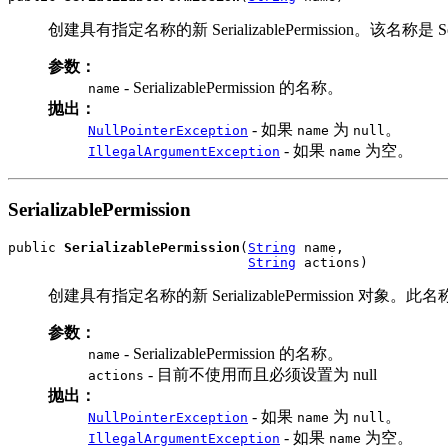
创建具有指定名称的新 SerializablePermission。该名称是 Serial
参数：
- SerializablePermission 的名称。
name
抛出：
- 如果
为
。
NullPointerException
name
null
- 如果
为空。
IllegalArgumentException
name
SerializablePermission
public 
SerializablePermission
(
String
 name,

String
 actions)
创建具有指定名称的新 SerializablePermission 对象。此名
参数：
- SerializablePermission 的名称。
name
- 目前不使用而且必须设置为 null
actions
抛出：
- 如果
为
。
NullPointerException
name
null
- 如果
为空。
IllegalArgumentException
name