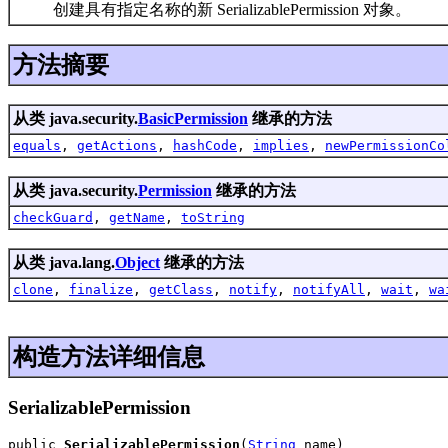
创建具有指定名称的新 SerializablePermission 对象。
方法摘要
从类 java.security.
BasicPermission
继承的方法
equals
,
getActions
,
hashCode
,
implies
,
newPermissionCo
从类 java.security.
Permission
继承的方法
checkGuard
,
getName
,
toString
从类 java.lang.
Object
继承的方法
clone
,
finalize
,
getClass
,
notify
,
notifyAll
,
wait
,
wa
构造方法详细信息
SerializablePermission
public 
SerializablePermission
(
String
 name)