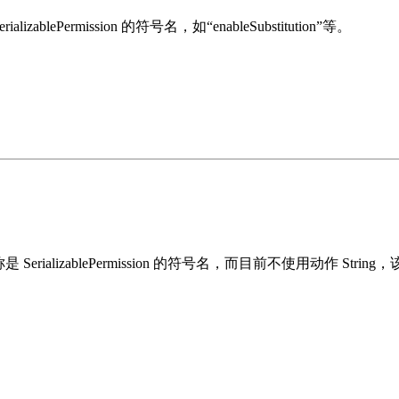
izablePermission 的符号名，如“enableSubstitution”等。
称是 SerializablePermission 的符号名，而目前不使用动作 Strin