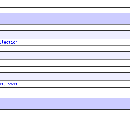
llection
it
,
wait