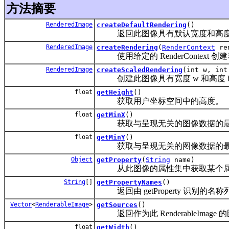
方法摘要
RenderedImage
createDefaultRendering
()
返回此图像具有默认宽度和高度（以像素
RenderedImage
createRendering
(
RenderContext
ren
使用给定的 RenderContext 创建
RenderedImage
createScaledRendering
(int w, in
创建此图像具有宽度 w 和高度 h（以
float
getHeight
()
获取用户坐标空间中的高度。
float
getMinX
()
获取与呈现无关的图像数据的最小
float
getMinY
()
获取与呈现无关的图像数据的最小
Object
getProperty
(
String
name)
从此图像的属性集中获取某个属
String
[]
getPropertyNames
()
返回由 getProperty 识别的名
Vector
<
RenderableImage
>
getSources
()
返回作为此 RenderableImage 的图
float
getWidth
()