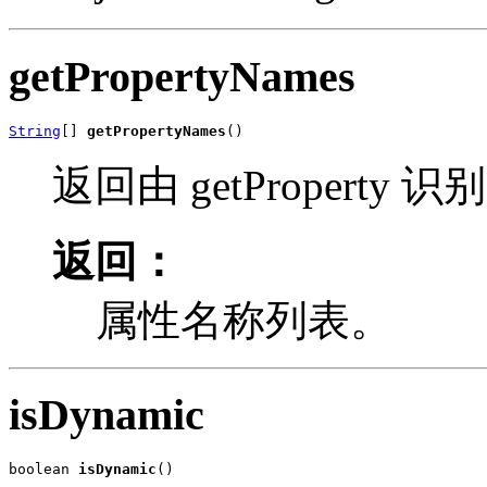
getPropertyNames
String
[] 
getPropertyNames
()
返回由 getProperty
返回：
属性名称列表。
isDynamic
boolean 
isDynamic
()