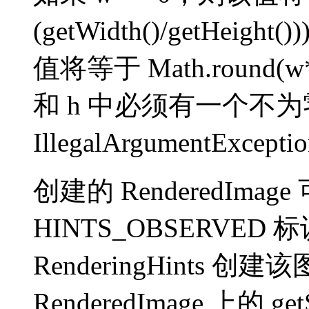
(getWidth()/getHei
值将等于 Math.round(w*(g
和 h 中必须有一个不
IllegalArgumentExcept
创建的 RenderedIm
HINTS_OBSERV
RenderingHints
RenderedImage 上的 