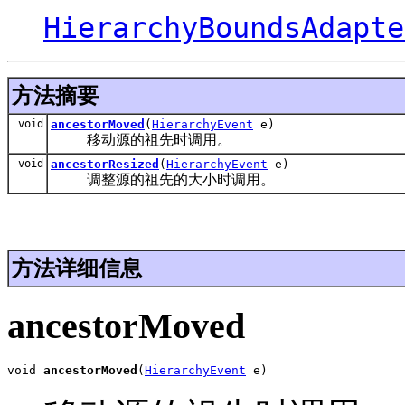
HierarchyBoundsAdapte
方法摘要
void
ancestorMoved
(
HierarchyEvent
e)
移动源的祖先时调用。
void
ancestorResized
(
HierarchyEvent
e)
调整源的祖先的大小时调用。
方法详细信息
ancestorMoved
void 
ancestorMoved
(
HierarchyEvent
 e)