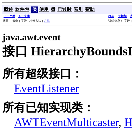
概述
软件包
类
使用
树
已过时
索引
帮助
上一个类
下一个类
框架
无框架
摘要： 嵌套 | 字段 | 构造方法 |
方法
详细信息： 字段 |
java.awt.event
接口 HierarchyBoundsL
所有超级接口：
EventListener
所有已知实现类：
AWTEventMulticaster
,
H