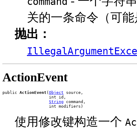
- 一个字符
command
关的一条命令（可能
抛出：
IllegalArgumentExc
ActionEvent
public 
ActionEvent
(
Object
 source,

                   int id,

String
 command,

                   int modifiers)
使用修改键构造一个
Ac