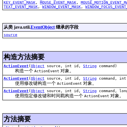
KEY_EVENT_MASK
,
MOUSE_EVENT_MASK
,
MOUSE_MOTION_EVENT_M
TEXT_EVENT_MASK
,
WINDOW_EVENT_MASK
,
WINDOW_FOCUS_EVENT
从类 java.util.
EventObject
继承的字段
source
构造方法摘要
ActionEvent
(
Object
source, int id,
String
command)
构造一个
对象。
ActionEvent
ActionEvent
(
Object
source, int id,
String
command, int
使用修改键构造一个
对象。
ActionEvent
ActionEvent
(
Object
source, int id,
String
command, lon
使用指定修改键和时间戳构造一个
对象。
ActionEvent
方法摘要