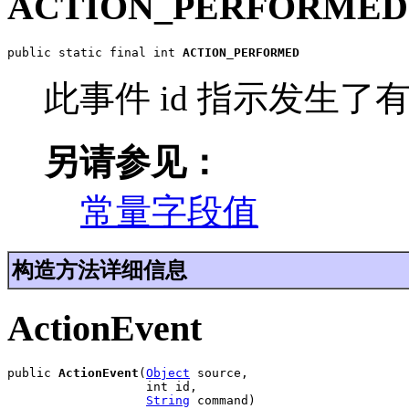
ACTION_PERFORMED
public static final int 
ACTION_PERFORMED
此事件 id 指示发生
另请参见：
常量字段值
构造方法详细信息
ActionEvent
public 
ActionEvent
(
Object
 source,

                   int id,

String
 command)