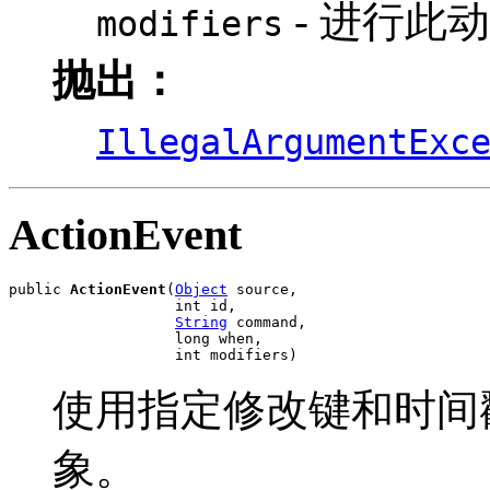
- 进行此
modifiers
抛出：
IllegalArgumentExc
ActionEvent
public 
ActionEvent
(
Object
 source,

                   int id,

String
 command,

                   long when,

                   int modifiers)
使用指定修改键和时间
象。