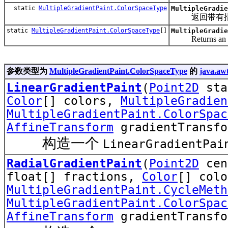
static
MultipleGradientPaint.ColorSpaceType
MultipleGradie
返回带有指定
static
MultipleGradientPaint.ColorSpaceType
[]
MultipleGradie
Returns an array
参数类型为
MultipleGradientPaint.ColorSpaceType
的
java.aw
LinearGradientPaint
(
Point2D
sta
Color
[] colors,
MultipleGradien
MultipleGradientPaint.ColorSpac
AffineTransform
gradientTransfo
构造一个
LinearGradientPai
RadialGradientPaint
(
Point2D
cen
float[] fractions,
Color
[] colo
MultipleGradientPaint.CycleMeth
MultipleGradientPaint.ColorSpac
AffineTransform
gradientTransfo