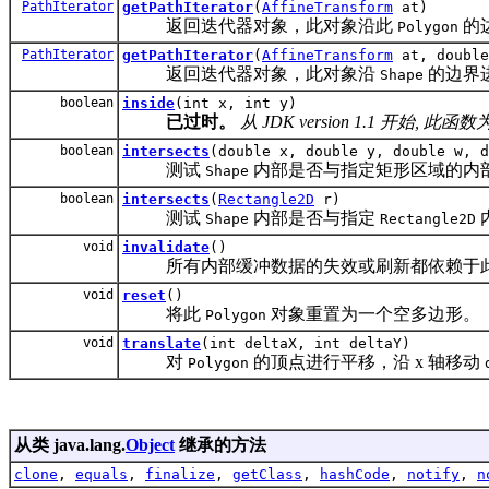
PathIterator
getPathIterator
(
AffineTransform
at)
返回迭代器对象，此对象沿此
的
Polygon
PathIterator
getPathIterator
(
AffineTransform
at, double
返回迭代器对象，此对象沿
的边界
Shape
boolean
inside
(int x, int y)
已过时。
从 JDK version 1.1 开始, 此函数
boolean
intersects
(double x, double y, double w, d
测试
内部是否与指定矩形区域的内
Shape
boolean
intersects
(
Rectangle2D
r)
测试
内部是否与指定
Shape
Rectangle2D
void
invalidate
()
所有内部缓冲数据的失效或刷新都依赖于
void
reset
()
将此
对象重置为一个空多边形。
Polygon
void
translate
(int deltaX, int deltaY)
对
的顶点进行平移，沿 x 轴移动
Polygon
从类 java.lang.
Object
继承的方法
clone
,
equals
,
finalize
,
getClass
,
hashCode
,
notify
,
n