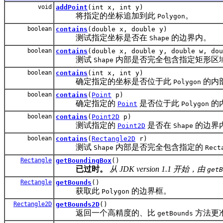
void
addPoint
(int x, int y)
将指定的坐标追加到此
。
Polygon
boolean
contains
(double x, double y)
测试指定坐标是否在
的边界内。
Shape
boolean
contains
(double x, double y, double w, dou
测试
内部是否完全包含指定矩形区
Shape
boolean
contains
(int x, int y)
确定指定的坐标是否位于此
的内
Polygon
boolean
contains
(
Point
p)
确定指定的
是否位于此
的
Point
Polygon
boolean
contains
(
Point2D
p)
测试指定的
是否在
的边界
Point2D
Shape
boolean
contains
(
Rectangle2D
r)
测试
内部是否完全包含指定的
Shape
Rect
Rectangle
getBoundingBox
()
已过时。
从 JDK version 1.1 开始，由
getB
Rectangle
getBounds
()
获取此
的边界框。
Polygon
Rectangle2D
getBounds2D
()
返回一个高精度的、比
方法更
getBounds