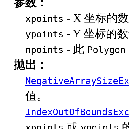
参数：
- X 坐标的
xpoints
- Y 坐标的
ypoints
- 此
npoints
Polygon
抛出：
NegativeArraySizeE
值。
IndexOutOfBoundsEx
或
xpoints
ypoints