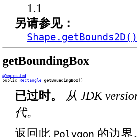
1.1
另请参见：
Shape.getBounds2D(
getBoundingBox
@Deprecated
public 
Rectangle
getBoundingBox
()
已过时。
从 JDK vers
代。
返回此
的边界
Polygon