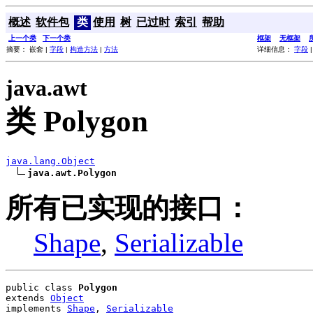
概述
软件包
类
使用
树
已过时
索引
帮助
上一个类
下一个类
框架
无框架
摘要： 嵌套 |
字段
|
构造方法
|
方法
详细信息：
字段
java.awt
类 Polygon
java.lang.Object
java.awt.Polygon
所有已实现的接口：
Shape
,
Serializable
public class 
Polygon
extends 
Object
implements 
Shape
, 
Serializable