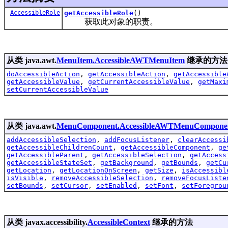
AccessibleRole
getAccessibleRole
()
获取此对象的职责。
从类 java.awt.
MenuItem.AccessibleAWTMenuItem
继承的方法
doAccessibleAction
,
getAccessibleAction
,
getAccessible
getAccessibleValue
,
getCurrentAccessibleValue
,
getMaxi
setCurrentAccessibleValue
从类 java.awt.
MenuComponent.AccessibleAWTMenuCompone
addAccessibleSelection
,
addFocusListener
,
clearAccessi
getAccessibleChildrenCount
,
getAccessibleComponent
,
ge
getAccessibleParent
,
getAccessibleSelection
,
getAccess
getAccessibleStateSet
,
getBackground
,
getBounds
,
getCu
getLocation
,
getLocationOnScreen
,
getSize
,
isAccessibl
isVisible
,
removeAccessibleSelection
,
removeFocusListe
setBounds
,
setCursor
,
setEnabled
,
setFont
,
setForegrou
从类 javax.accessibility.
AccessibleContext
继承的方法