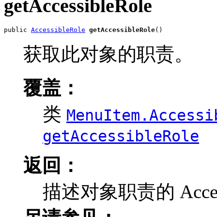
getAccessibleRole
public 
AccessibleRole
getAccessibleRole
()
获取此对象的职责。
覆盖：
类
MenuItem.Accessi
getAccessibleRole
返回：
描述对象职责的 Access