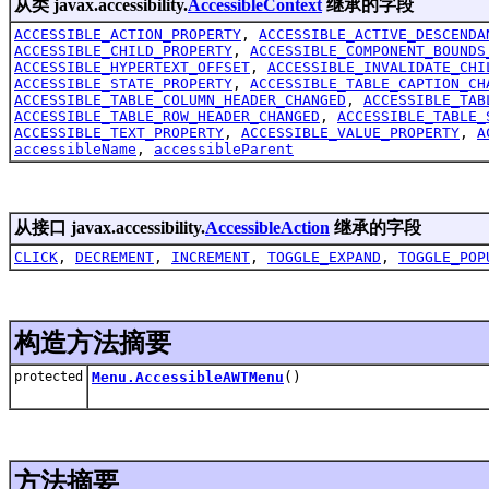
从类 javax.accessibility.
AccessibleContext
继承的字段
ACCESSIBLE_ACTION_PROPERTY
,
ACCESSIBLE_ACTIVE_DESCENDA
ACCESSIBLE_CHILD_PROPERTY
,
ACCESSIBLE_COMPONENT_BOUNDS
ACCESSIBLE_HYPERTEXT_OFFSET
,
ACCESSIBLE_INVALIDATE_CHI
ACCESSIBLE_STATE_PROPERTY
,
ACCESSIBLE_TABLE_CAPTION_CH
ACCESSIBLE_TABLE_COLUMN_HEADER_CHANGED
,
ACCESSIBLE_TAB
ACCESSIBLE_TABLE_ROW_HEADER_CHANGED
,
ACCESSIBLE_TABLE_
ACCESSIBLE_TEXT_PROPERTY
,
ACCESSIBLE_VALUE_PROPERTY
,
A
accessibleName
,
accessibleParent
从接口 javax.accessibility.
AccessibleAction
继承的字段
CLICK
,
DECREMENT
,
INCREMENT
,
TOGGLE_EXPAND
,
TOGGLE_POP
构造方法摘要
protected
Menu.AccessibleAWTMenu
()
方法摘要