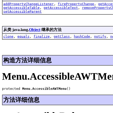
addPropertyChangeListener
,
firePropertyChange
,
getAcce
getAccessibleTable
,
getAccessibleText
,
removePropertyC
setAccessibleParent
从类 java.lang.
Object
继承的方法
clone
,
equals
,
finalize
,
getClass
,
hashCode
,
notify
,
n
构造方法详细信息
Menu.AccessibleAWTMe
protected 
Menu.AccessibleAWTMenu
()
方法详细信息