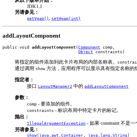
从以下版本开始：
JDK1.1
另请参见：
,
getVgap()
setHgap(int)
addLayoutComponent
public void 
addLayoutComponent
(
Component
 comp,

Object
 constraints)
将指定的组件添加到此卡片布局的内部名称表。
constrai
通过调用
方法，应用程序可以显示具有指定名称的
show
指定者：
接口
中的
LayoutManager2
addLayoutComponent
参数：
- 要添加的组件。
comp
- 标识布局中特定卡片的标记。
constraints
抛出：
- 如果 constraint 
IllegalArgumentException
另请参见：
show(java.awt.Container, java.lang.String)