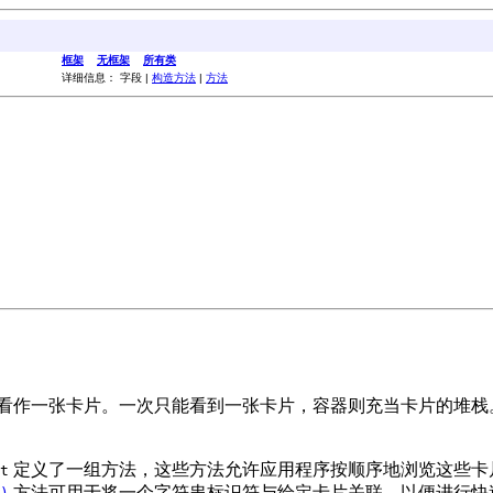
框架
无框架
所有类
详细信息： 字段 |
构造方法
|
方法
看作一张卡片。一次只能看到一张卡片，容器则充当卡片的堆栈
定义了一组方法，这些方法允许应用程序按顺序地浏览这些卡
t
方法可用于将一个字符串标识符与给定卡片关联，以便进行快