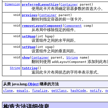
Dimension
preferredLayoutSize
(
Container
parent)
使用此卡片布局确定容器参数的首选大小。
void
previous
(
Container
parent)
翻转到指定容器的前一张卡片。
void
removeLayoutComponent
(
Component
comp)
从布局中移除指定的组件。
void
setHgap
(int hgap)
设置组件之间的水平间距。
void
setVgap
(int vgap)
设置组件之间的垂直间距。
void
show
(
Container
parent,
String
name)
翻转到使用
添加到此布
addLayoutComponent
String
toString
()
返回此卡片布局状态的字符串表示形式。
从类 java.lang.
Object
继承的方法
clone
,
equals
,
finalize
,
getClass
,
hashCode
,
notify
,
n
构造方法详细信息