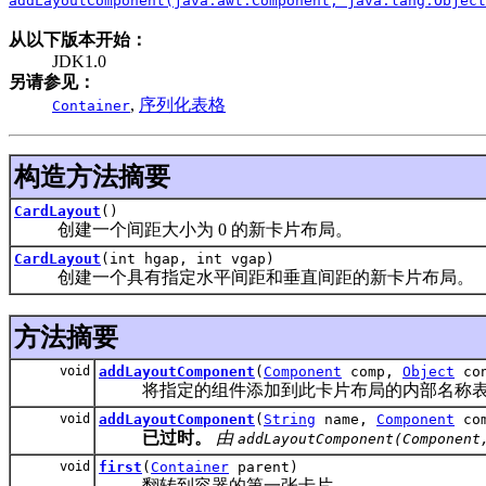
addLayoutComponent(java.awt.Component, java.lang.Object
从以下版本开始：
JDK1.0
另请参见：
,
序列化表格
Container
构造方法摘要
CardLayout
()
创建一个间距大小为 0 的新卡片布局。
CardLayout
(int hgap, int vgap)
创建一个具有指定水平间距和垂直间距的新卡片布局。
方法摘要
void
addLayoutComponent
(
Component
comp,
Object
con
将指定的组件添加到此卡片布局的内部名称
void
addLayoutComponent
(
String
name,
Component
com
已过时。
由
addLayoutComponent(Component
void
first
(
Container
parent)
翻转到容器的第一张卡片。