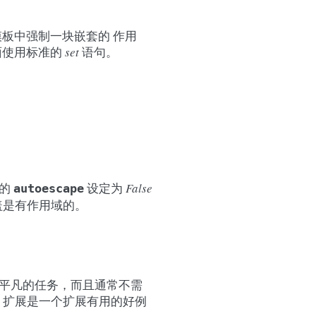
模板中强制一块嵌套的 作用
里面使用标准的
set
语句。
境的
设定为
False
autoescape
盖是有作用域的。
个不平凡的任务，而且通常不需
n 扩展是一个扩展有用的好例