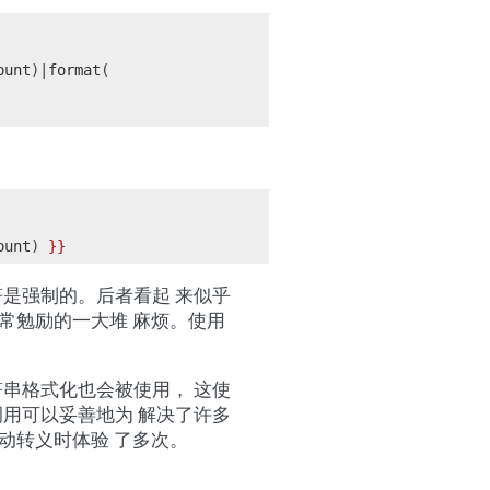
ount
)|
format
(
ount
)
}}
位符是强制的。后者看起 来似乎
常勉励的一大堆 麻烦。使用
字符串格式化也会被使用， 这使
 调用可以妥善地为 解决了许多
动转义时体验 了多次。