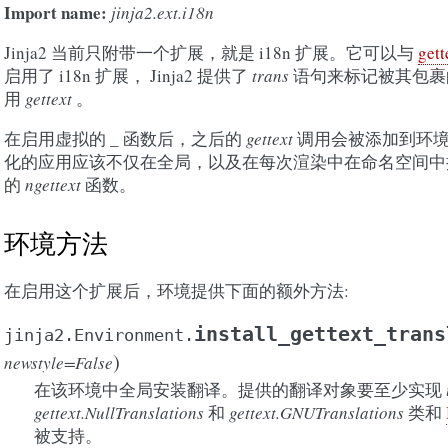
Import name:
jinja2.ext.i18n
Jinja2 当前只附带一个扩展，就是 i18n 扩展。它可以与
gett
启用了 i18n 扩展， Jinja2 提供了
trans
语句来标记被其包裹
用
gettext
。
在启用虚拟的
_
函数后，之后的
gettext
调用会被添加到环境
化的应用应该不仅在全局，以及在每次渲染中在命名空间
的
ngettext
函数。
环境方法
在启用这个扩展后，环境提供下面的额外方法:
install_gettext_trans
jinja2.Environment.
)
newstyle=False
在该环境中全局安装翻译。提供的翻译对象要至少实现
gettext.NullTranslations
和
gettext.GNUTranslations
类和
被支持。