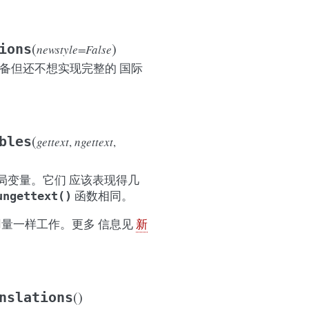
(
)
ions
newstyle=False
做准备但还不想实现完整的 国际
(
bles
gettext
,
ngettext
,
局变量。它们 应该表现得几
函数相同。
ungettext()
量一样工作。更多 信息见
新
(
)
nslations