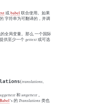
ext
或
babel
联合使用。如果
的 字符串为可翻译的，并调
的全局变量。那么 一个国际
中提供至少一个
gettext
或可选
(
lations
translations
,
uggettext
和
ungettext
。
Babel
‘s 的
Translations
类也