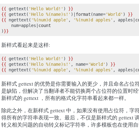
{{
gettext
(
'Hello World!'
)
}}
{{
gettext
(
'Hello %(name)s!'
)|
format
(
name
=
'World'
)
}}
{{
ngettext
(
'%(num)d apple'
,
'%(num)d apples'
,
apples
|
c
num
=
apples
|
count
)
}}
新样式看起来是这样:
{{
gettext
(
'Hello World!'
)
}}
{{
gettext
(
'Hello %(name)s!'
,
name
=
'World'
)
}}
{{
ngettext
(
'%(num)d apple'
,
'%(num)d apples'
,
apples
|
c
新样式 gettext 的优势是你需要输入的更少，并且命名占
是缺陷，但解决了当翻译者不能切换两个占位符的位置时经
新样式的 gettext ，所有的格式化字符串看起来都一样。
除此之外，在新样式 gettext 中，如果没有使用占位符，
得所有的字符串表现一致。最后，不仅是新样式的 gettext
转义相关问题的自动转义标记字符串，许多模板也在使用自