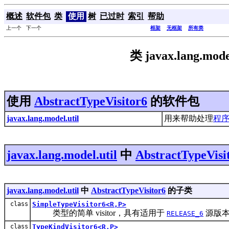
概述
软件包
类
使用
树
已过时
索引
帮助
上一个 下一个
框架
无框架
所有类
类 javax.lang.model
使用
AbstractTypeVisitor6
的软件包
javax.lang.model.util
用来帮助处理
程
javax.lang.model.util
中
AbstractTypeVisi
javax.lang.model.util
中
AbstractTypeVisitor6
的子类
class
SimpleTypeVisitor6<R,P>
类型的简单 visitor，具有适用于
源版本
RELEASE_6
class
TypeKindVisitor6<R,P>